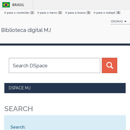
BRASIL
Ir para o conteúdo
1
Ir para o menu
2
Ir para a busca
3
Ir para o rodapé
4
IDIOMAS
Biblioteca digital MJ
Skip
navigation
DSPACE MJ
SEARCH
Search: