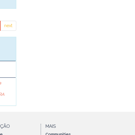
next
a
RA
AÇÃO
MAIS
te
Communities