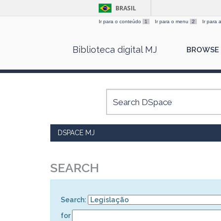
BRASIL
Ir para o conteúdo
1
Ir para o menu
2
Ir para
Skip
Biblioteca digital MJ
BROWSE
navigation
DSPACE MJ
SEARCH
Search:
for