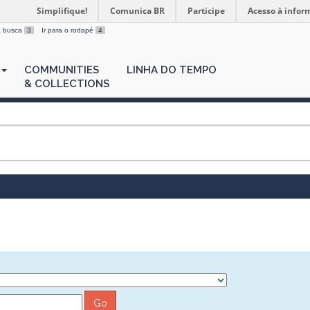
Simplifique!
Comunica BR
Participe
Acesso à infor
 a busca
3
Ir para o rodapé
4
COMMUNITIES
LINHA DO TEMPO
& COLLECTIONS