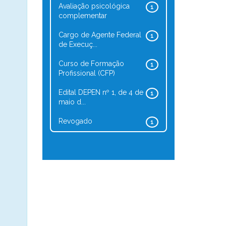
Avaliação psicológica
1
complementar
Cargo de Agente Federal
1
de Execuç...
Curso de Formação
1
Profissional (CFP)
Edital DEPEN nº 1, de 4 de
1
maio d...
Revogado
1