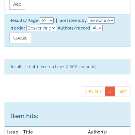
Results/Page
|
Sort items by
In order
Authors/record
Results 1-1 of 1 (Search time: 0.002 seconds).
previous
1
next
Item hits:
Issue
Title
Author(s)