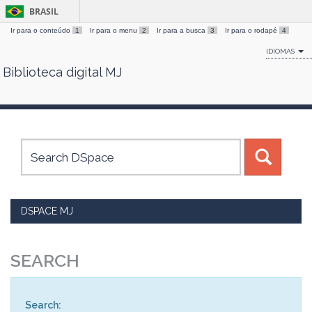
BRASIL
Ir para o conteúdo
1
Ir para o menu
2
Ir para a busca
3
Ir para o rodapé
4
IDIOMAS
Biblioteca digital MJ
Skip
navigation
DSPACE MJ
SEARCH
Search: