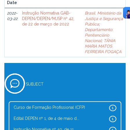
Date
2022-
Instrução Normativa GAB-
Brasil. Ministério da
03-22
DEPEN/DEPEN/MJSP nº 42,
Justiça e Segurança
de 22 de março de 2022
Pública
;
Departamento
Penitenciário
Nacional
;
TÂNIA
MARIA MATOS
FERREIRA FOGAÇA
SUBJECT
Curso de Formação Profissional (CFP)
1
Edital DEPEN nº 1, de 4 de maio d...
1
Instrução Normativa nº 40, de 11 ...