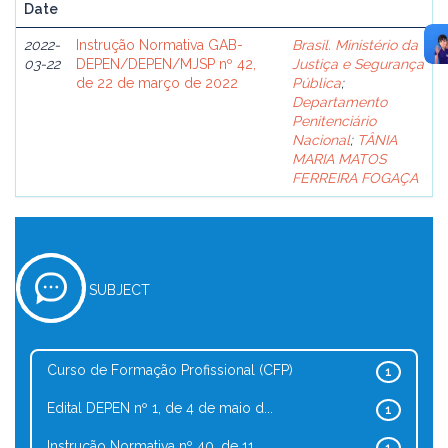
Date
2022-
Instrução Normativa GAB-
Brasil. Ministério da
03-22
DEPEN/DEPEN/MJSP nº 42,
Justiça e Segurança
de 22 de março de 2022
Pública
;
Departamento
Penitenciário
Nacional
;
TÂNIA
MARIA MATOS
FERREIRA FOGAÇA
SUBJECT
Curso de Formação Profissional (CFP)
1
Edital DEPEN nº 1, de 4 de maio d...
1
Instrução Normativa nº 40, de 11 ...