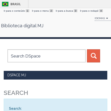
BRASIL
Ir para o conteúdo
1
Ir para o menu
2
Ir para a busca
3
Ir para o rodapé
4
IDIOMAS
Biblioteca digital MJ
Skip
navigation
DSPACE MJ
SEARCH
Search: