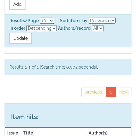
Results/Page
|
Sort items by
In order
Authors/record
Results 1-1 of 1 (Search time: 0.002 seconds).
previous
1
next
Item hits:
Issue
Title
Author(s)