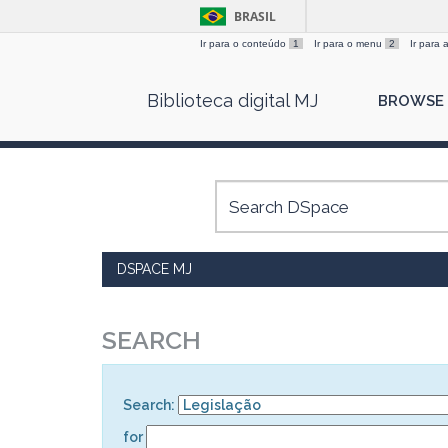
BRASIL
Ir para o conteúdo
1
Ir para o menu
2
Ir para
Skip
Biblioteca digital MJ
BROWSE
navigation
DSPACE MJ
SEARCH
Search:
for