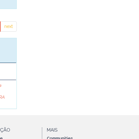
next
a
RA
AÇÃO
MAIS
te
Communities