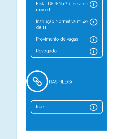
Edital DEPEN nº 1, de 4 de
1
maio d...
Instrução Normativa nº 40,
1
de 11 ...
Provimento de vagas
1
Revogado
1
HAS FILE(S)
true
1