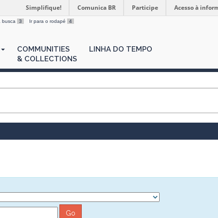
Simplifique!
Comunica BR
Participe
Acesso à infor
 a busca
3
Ir para o rodapé
4
COMMUNITIES
LINHA DO TEMPO
& COLLECTIONS