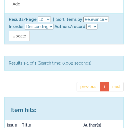
Results/Page
|
Sort items by
In order
Authors/record
Results 1-1 of 1 (Search time: 0.002 seconds).
previous
1
next
Item hits:
Issue
Title
Author(s)