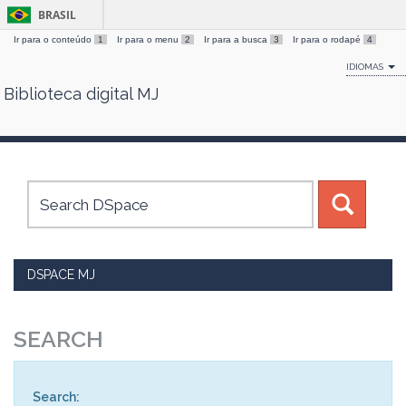
BRASIL
Ir para o conteúdo
1
Ir para o menu
2
Ir para a busca
3
Ir para o rodapé
4
IDIOMAS
Biblioteca digital MJ
Skip
navigation
DSPACE MJ
SEARCH
Search: