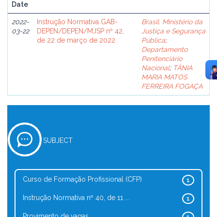
Date
2022-
Instrução Normativa GAB-
Brasil. Ministério da
03-22
DEPEN/DEPEN/MJSP nº 42,
Justiça e Segurança
de 22 de março de 2022
Pública
;
Departamento
Penitenciário
Nacional
;
TÂNIA
MARIA MATOS
FERREIRA FOGAÇA
SUBJECT
Curso de Formação Profissional (CFP)
1
Instrução Normativa nº 40, de 11 ...
1
Provimento de vagas