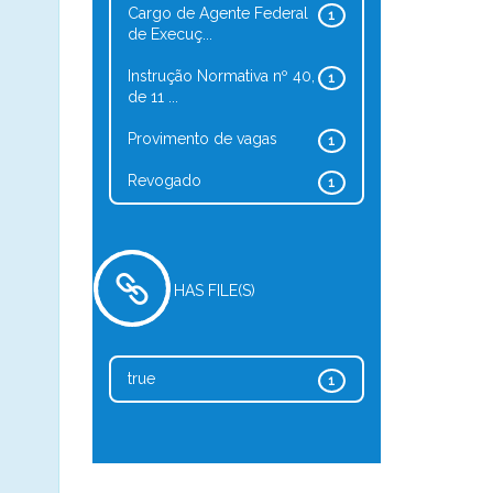
Cargo de Agente Federal
1
de Execuç...
Instrução Normativa nº 40,
1
de 11 ...
Provimento de vagas
1
Revogado
1
HAS FILE(S)
true
1