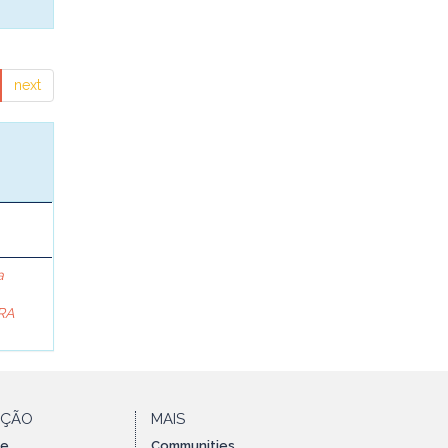
next
a
RA
AÇÃO
MAIS
te
Communities