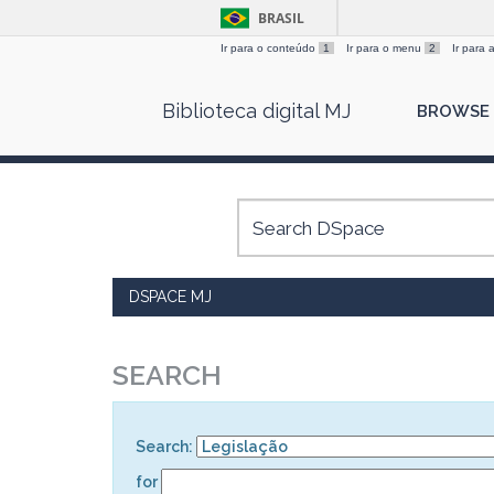
BRASIL
Ir para o conteúdo
1
Ir para o menu
2
Ir para
Skip
Biblioteca digital MJ
BROWSE
navigation
DSPACE MJ
SEARCH
Search:
for