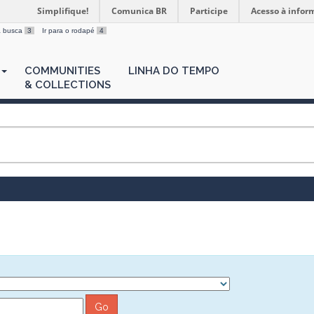
Simplifique!
Comunica BR
Participe
Acesso à infor
 a busca
3
Ir para o rodapé
4
COMMUNITIES
LINHA DO TEMPO
& COLLECTIONS