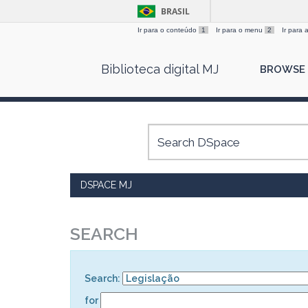
BRASIL
Ir para o conteúdo
1
Ir para o menu
2
Ir para
Skip
Biblioteca digital MJ
BROWSE
navigation
DSPACE MJ
SEARCH
Search:
for