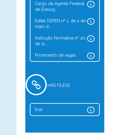
Cargo de Agente Federal
1
de Execuç...
Edital DEPEN nº 1, de 4 de
1
maio d...
Instrução Normativa nº 40,
1
de 11 ...
Provimento de vagas
1
HAS FILE(S)
true
1