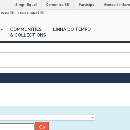
Simplifique!
Comunica BR
Participe
Acesso à infor
 a busca
3
Ir para o rodapé
4
COMMUNITIES
LINHA DO TEMPO
& COLLECTIONS