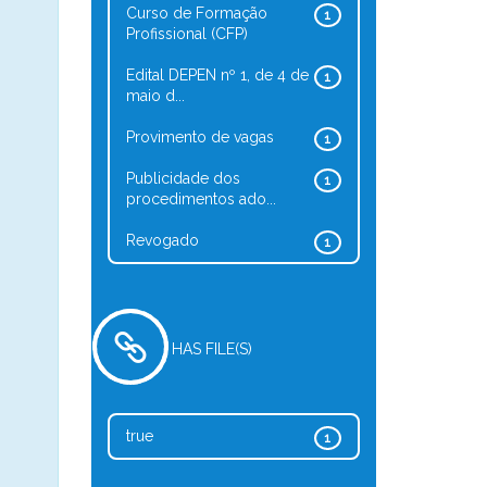
Curso de Formação
1
Profissional (CFP)
Edital DEPEN nº 1, de 4 de
1
maio d...
Provimento de vagas
1
Publicidade dos
1
procedimentos ado...
Revogado
1
HAS FILE(S)
true
1