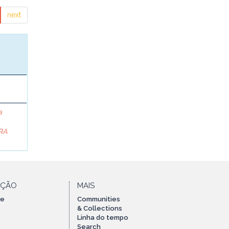
next
a
RA
AÇÃO
MAIS
te
Communities
& Collections
Linha do tempo
Search