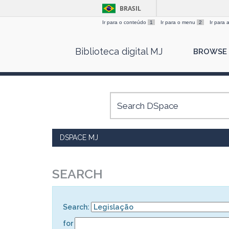
BRASIL
Ir para o conteúdo
1
Ir para o menu
2
Ir para
Skip
Biblioteca digital MJ
BROWSE
navigation
DSPACE MJ
SEARCH
Search:
for