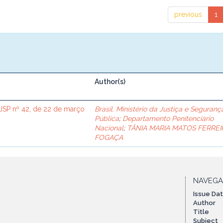
previous
1
Author(s)
SP nº 42, de 22 de março
Brasil. Ministério da Justiça e Seguranç
Pública
;
Departamento Penitenciário
Nacional
;
TÂNIA MARIA MATOS FERREI
FOGAÇA
NAVEG
Issue Da
Author
Title
Subject