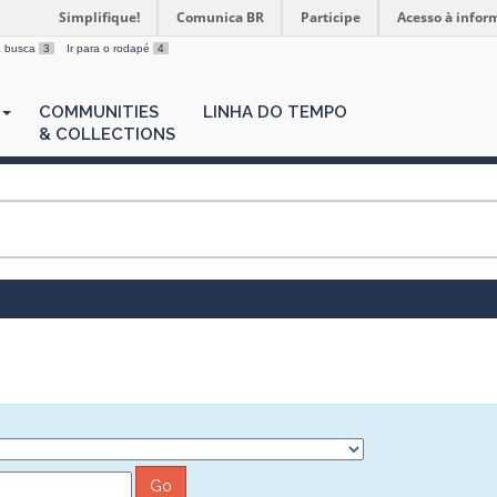
Simplifique!
Comunica BR
Participe
Acesso à infor
 a busca
3
Ir para o rodapé
4
COMMUNITIES
LINHA DO TEMPO
& COLLECTIONS