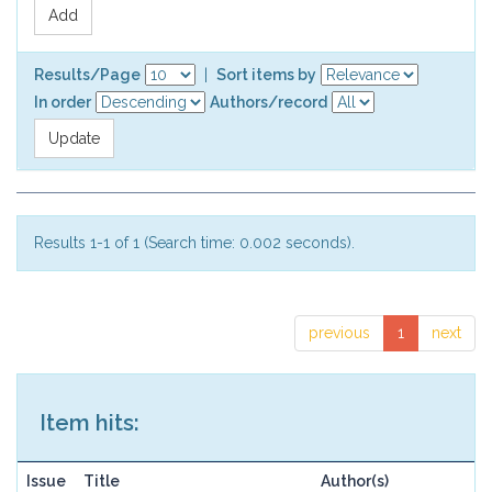
Results/Page
|
Sort items by
In order
Authors/record
Results 1-1 of 1 (Search time: 0.002 seconds).
previous
1
next
Item hits:
Issue
Title
Author(s)