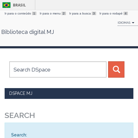
BRASIL
Ir para o conteúdo
1
Ir para o menu
2
Ir para a busca
3
Ir para o rodapé
4
IDIOMAS
Biblioteca digital MJ
Skip
navigation
DSPACE MJ
SEARCH
Search: