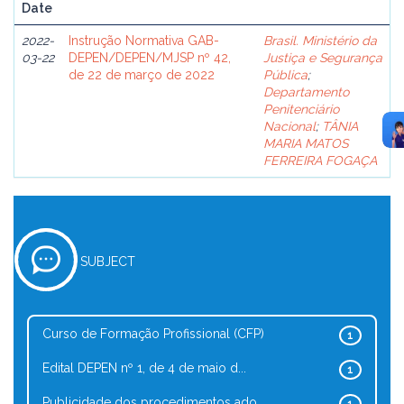
Date
2022-
Instrução Normativa GAB-
Brasil. Ministério da
03-22
DEPEN/DEPEN/MJSP nº 42,
Justiça e Segurança
de 22 de março de 2022
Pública
;
Departamento
Penitenciário
Nacional
;
TÂNIA
MARIA MATOS
FERREIRA FOGAÇA
SUBJECT
Curso de Formação Profissional (CFP)
1
Edital DEPEN nº 1, de 4 de maio d...
1
Publicidade dos procedimentos ado...