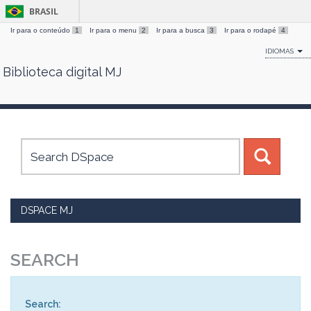
BRASIL
Ir para o conteúdo
1
Ir para o menu
2
Ir para a busca
3
Ir para o rodapé
4
IDIOMAS
Biblioteca digital MJ
Skip
navigation
DSPACE MJ
SEARCH
Search: