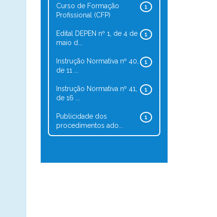
Curso de Formação
1
Profissional (CFP)
Edital DEPEN nº 1, de 4 de
1
maio d...
Instrução Normativa nº 40,
1
de 11 ...
Instrução Normativa nº 41,
1
de 16 ...
Publicidade dos
1
procedimentos ado...