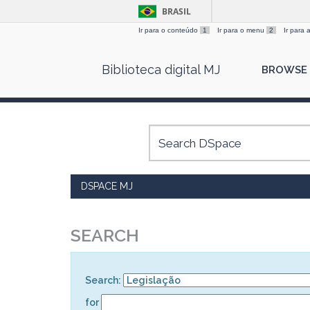
BRASIL
Ir para o conteúdo
1
Ir para o menu
2
Ir para
Skip
Biblioteca digital MJ
BROWSE
navigation
DSPACE MJ
SEARCH
Search:
for