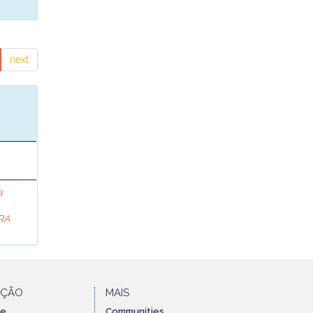
next
a
RA
AÇÃO
MAIS
te
Communities