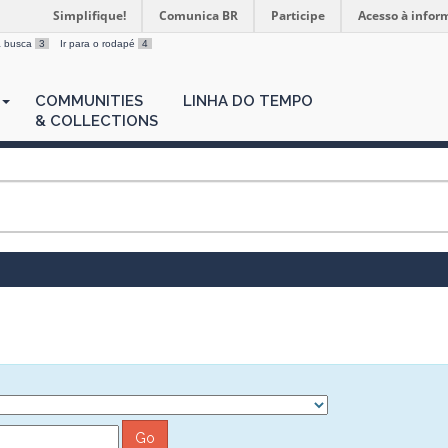
Simplifique!
Comunica BR
Participe
Acesso à infor
 a busca
3
Ir para o rodapé
4
COMMUNITIES
LINHA DO TEMPO
& COLLECTIONS