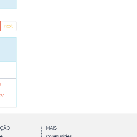
next
a
RA
AÇÃO
MAIS
te
Communities