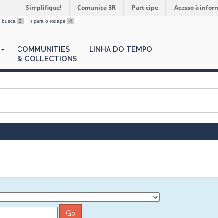
Simplifique!
Comunica BR
Participe
Acesso à infor
 a busca
3
Ir para o rodapé
4
COMMUNITIES
LINHA DO TEMPO
& COLLECTIONS