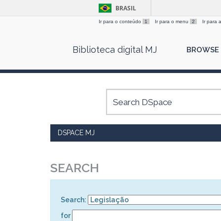
BRASIL
Ir para o conteúdo
1
Ir para o menu
2
Ir para
Skip
Biblioteca digital MJ
BROWSE
navigation
DSPACE MJ
SEARCH
Search:
for