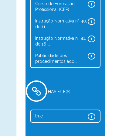
Curso de Formação
1
Profissional (CFP)
Instrução Normativa nº 40,
1
de 11 ...
Instrução Normativa nº 41,
1
de 16 ...
Publicidade dos
1
procedimentos ado...
HAS FILE(S)
true
1