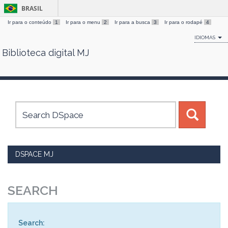
BRASIL
Ir para o conteúdo
1
Ir para o menu
2
Ir para a busca
3
Ir para o rodapé
4
IDIOMAS
Biblioteca digital MJ
Skip
navigation
DSPACE MJ
SEARCH
Search: