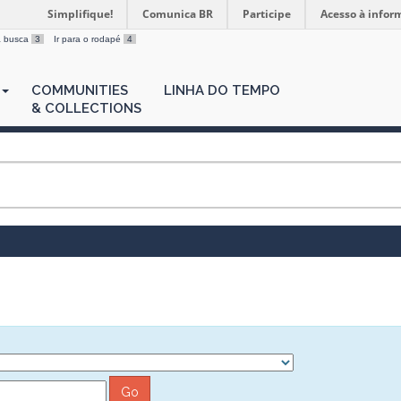
Simplifique!
Comunica BR
Participe
Acesso à infor
 a busca
3
Ir para o rodapé
4
COMMUNITIES
LINHA DO TEMPO
& COLLECTIONS