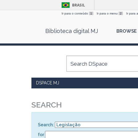
BRASIL
Ir para o conteúdo
1
Ir para o menu
2
Ir para
Skip
Biblioteca digital MJ
BROWSE
navigation
DSPACE MJ
SEARCH
Search:
for