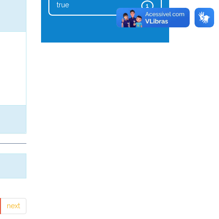
true
1
next