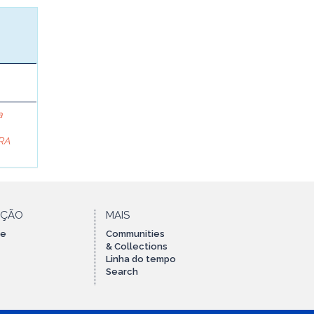
a
RA
AÇÃO
MAIS
te
Communities
& Collections
Linha do tempo
Search