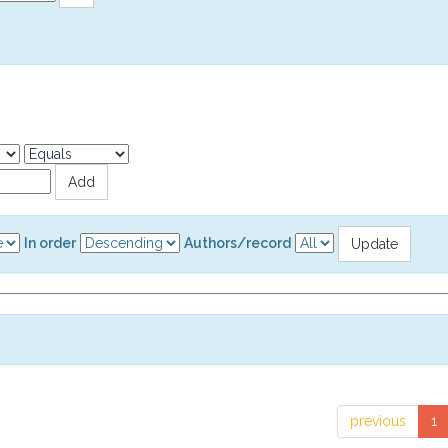
In order
Authors/record
previous
1