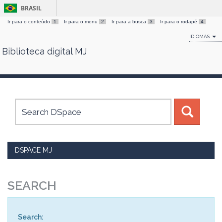
BRASIL
Ir para o conteúdo
1
Ir para o menu
2
Ir para a busca
3
Ir para o rodapé
4
IDIOMAS
Biblioteca digital MJ
Skip
navigation
DSPACE MJ
SEARCH
Search: