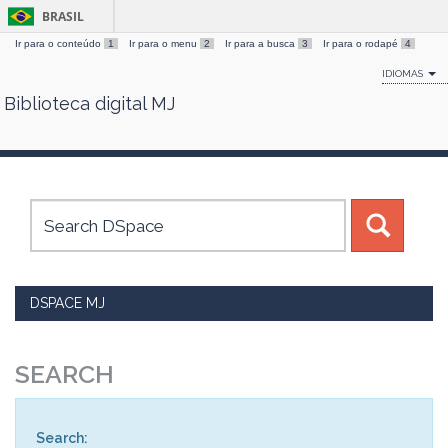
BRASIL
Ir para o conteúdo
1
Ir para o menu
2
Ir para a busca
3
Ir para o rodapé
4
IDIOMAS
Biblioteca digital MJ
Skip
navigation
DSPACE MJ
SEARCH
Search: