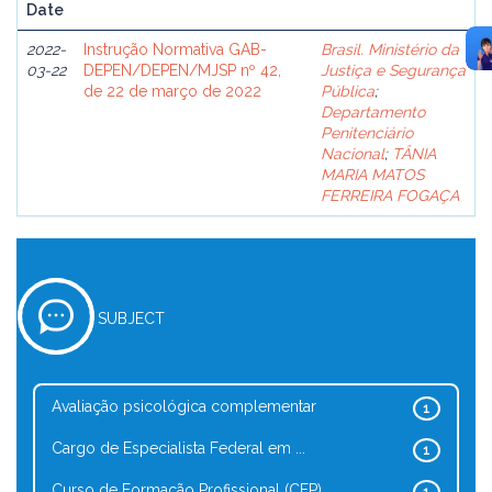
Date
2022-
Instrução Normativa GAB-
Brasil. Ministério da
03-22
DEPEN/DEPEN/MJSP nº 42,
Justiça e Segurança
de 22 de março de 2022
Pública
;
Departamento
Penitenciário
Nacional
;
TÂNIA
MARIA MATOS
FERREIRA FOGAÇA
SUBJECT
Avaliação psicológica complementar
1
Cargo de Especialista Federal em ...
1
Curso de Formação Profissional (CFP)