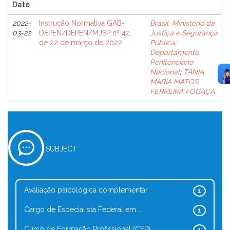
Date
2022-
Instrução Normativa GAB-
Brasil. Ministério da
03-22
DEPEN/DEPEN/MJSP nº 42,
Justiça e Segurança
de 22 de março de 2022
Pública
;
Departamento
Penitenciário
Nacional
;
TÂNIA
MARIA MATOS
FERREIRA FOGAÇA
SUBJECT
Avaliação psicológica complementar
1
Cargo de Especialista Federal em ...
1
Curso de Formação Profissional (CFP)