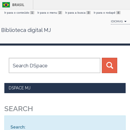
BRASIL
Ir para o conteúdo
1
Ir para o menu
2
Ir para a busca
3
Ir para o rodapé
4
IDIOMAS
Biblioteca digital MJ
Skip
navigation
DSPACE MJ
SEARCH
Search: