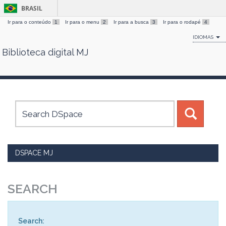
BRASIL
Ir para o conteúdo
1
Ir para o menu
2
Ir para a busca
3
Ir para o rodapé
4
IDIOMAS
Biblioteca digital MJ
Skip
navigation
DSPACE MJ
SEARCH
Search: