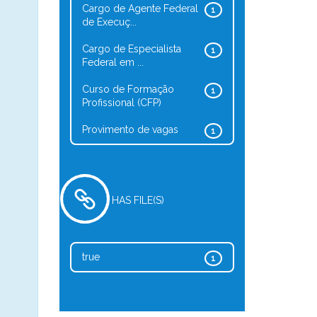
Cargo de Agente Federal
1
de Execuç...
Cargo de Especialista
1
Federal em ...
Curso de Formação
1
Profissional (CFP)
Provimento de vagas
1
HAS FILE(S)
true
1