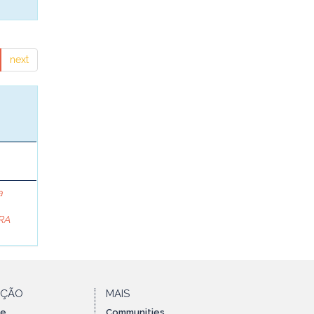
next
a
RA
AÇÃO
MAIS
te
Communities