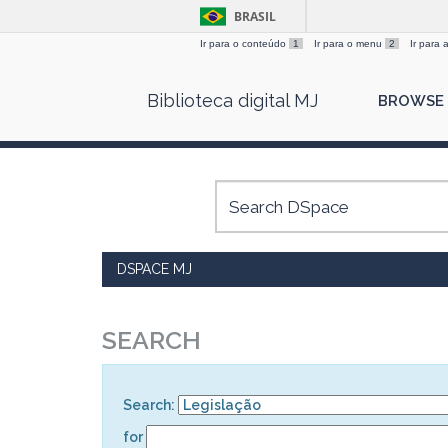
BRASIL
Ir para o conteúdo
1
Ir para o menu
2
Ir para
Skip
Biblioteca digital MJ
BROWSE
navigation
DSPACE MJ
SEARCH
Search:
for