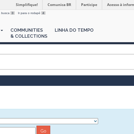
Simplifique!
Comunica BR
Participe
Acesso à infor
 a busca
3
Ir para o rodapé
4
COMMUNITIES
LINHA DO TEMPO
& COLLECTIONS