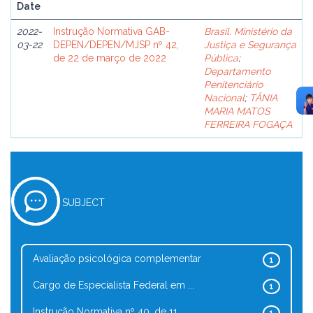
Date
2022-
Instrução Normativa GAB-
Brasil. Ministério da
03-22
DEPEN/DEPEN/MJSP nº 42,
Justiça e Segurança
de 22 de março de 2022
Pública
;
Departamento
Penitenciário
Nacional
;
TÂNIA
MARIA MATOS
FERREIRA FOGAÇA
SUBJECT
Avaliação psicológica complementar
1
Cargo de Especialista Federal em ...
1
Instrução Normativa nº 40, de 11 ...