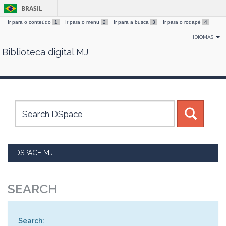
BRASIL
Ir para o conteúdo
1
Ir para o menu
2
Ir para a busca
3
Ir para o rodapé
4
IDIOMAS
Biblioteca digital MJ
Skip
navigation
DSPACE MJ
SEARCH
Search: