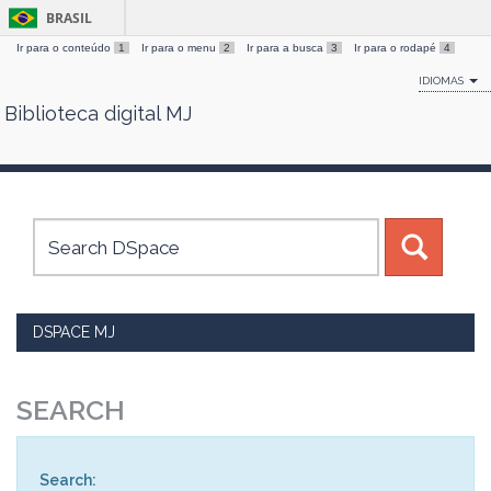
BRASIL
Ir para o conteúdo
1
Ir para o menu
2
Ir para a busca
3
Ir para o rodapé
4
IDIOMAS
Biblioteca digital MJ
Skip
navigation
DSPACE MJ
SEARCH
Search: