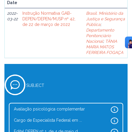
Date
2022-
Instrução Normativa GAB-
Brasil. Ministério da
03-22
DEPEN/DEPEN/MJSP nº 42,
Justiça e Segurança
de 22 de março de 2022
Pública
;
Departamento
Penitenciário
Nacional
;
TÂNIA
MARIA MATOS
FERREIRA FOGAÇA
SUBJECT
Avaliação psicológica complementar
1
Cargo de Especialista Federal em ...
1
Edital DEPEN nº 1, de 4 de maio d...