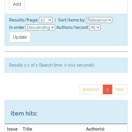
Results/Page
|
Sort items by
In order
Authors/record
Results 1-1 of 1 (Search time: 0.002 seconds).
previous
1
next
Item hits:
Issue
Title
Author(s)