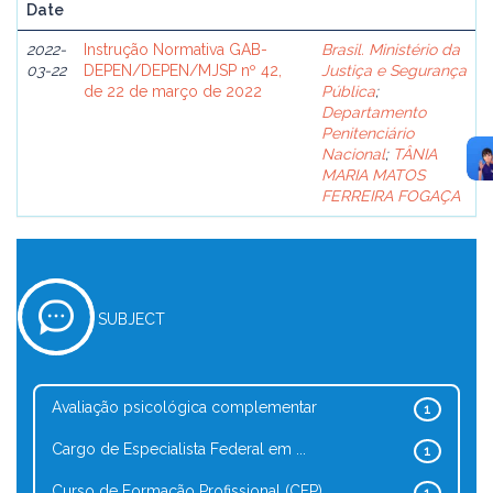
Date
2022-
Instrução Normativa GAB-
Brasil. Ministério da
03-22
DEPEN/DEPEN/MJSP nº 42,
Justiça e Segurança
de 22 de março de 2022
Pública
;
Departamento
Penitenciário
Nacional
;
TÂNIA
MARIA MATOS
FERREIRA FOGAÇA
SUBJECT
Avaliação psicológica complementar
1
Cargo de Especialista Federal em ...
1
Curso de Formação Profissional (CFP)