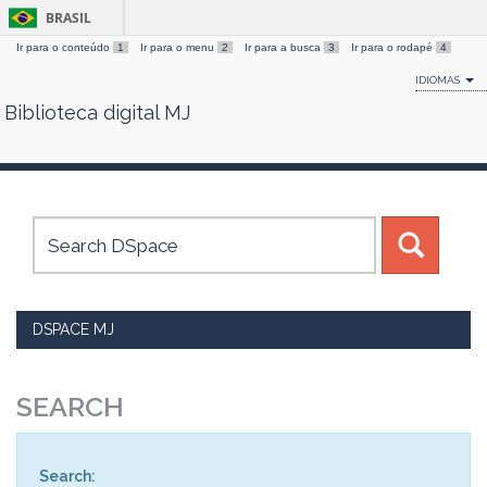
BRASIL
Ir para o conteúdo
1
Ir para o menu
2
Ir para a busca
3
Ir para o rodapé
4
IDIOMAS
Biblioteca digital MJ
Skip
navigation
DSPACE MJ
SEARCH
Search: