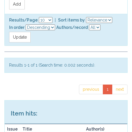
Results/Page
|
Sort items by
In order
Authors/record
Results 1-1 of 1 (Search time: 0.002 seconds).
previous
1
next
Item hits:
Issue
Title
Author(s)