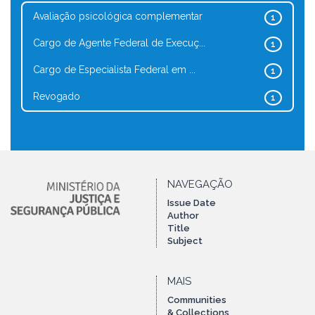
Avaliação psicológica complementar
1
Cargo de Agente Federal de Execuç...
1
Cargo de Especialista Federal em ...
1
Revogado
1
NAVEGAÇÃO
Issue Date
Author
Title
Subject
MAIS
Communities
& Collections