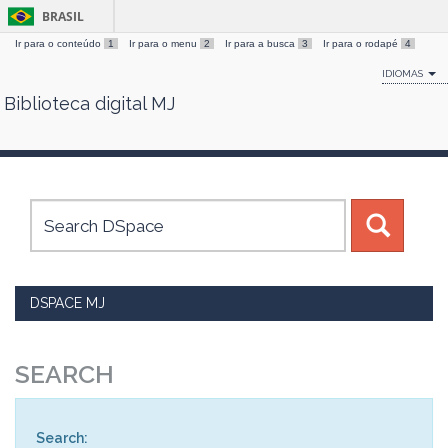
BRASIL
Ir para o conteúdo
1
Ir para o menu
2
Ir para a busca
3
Ir para o rodapé
4
IDIOMAS
Biblioteca digital MJ
Skip
navigation
DSPACE MJ
SEARCH
Search: