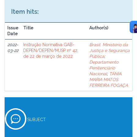
Item hits:
Issue
Title
Author(s)
Date
2022-
Instrução Normativa GAB-
Brasil. Ministério da
03-22
DEPEN/DEPEN/MJSP nº 42,
Justiça e Segurança
de 22 de março de 2022
Pública
;
Departamento
Penitenciário
Nacional
;
TÂNIA
MARIA MATOS
FERREIRA FOGAÇA
SUBJECT