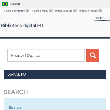
BRASIL
Ir para o conteúdo
1
Ir para o menu
2
Ir para a busca
3
Ir para o rodapé
4
IDIOMAS
Biblioteca digital MJ
Skip
navigation
DSPACE MJ
SEARCH
Search: