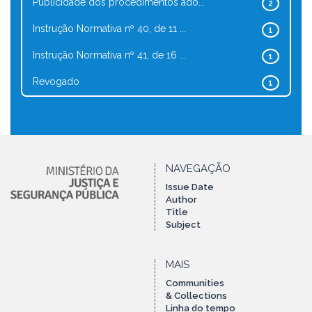
Publicidade dos procedimentos ado...
2
Instrução Normativa nº 40, de 11 ...
1
Instrução Normativa nº 41, de 16 ...
1
Revogado
1
NAVEGAÇÃO
Issue Date
Author
Title
Subject
MAIS
Communities
& Collections
Linha do tempo