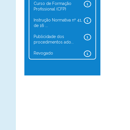
Curso de Formação
1
Profissional (CFP)
Instrução Normativa nº 41,
1
de 16 ...
Publicidade dos
1
procedimentos ado...
Revogado
1