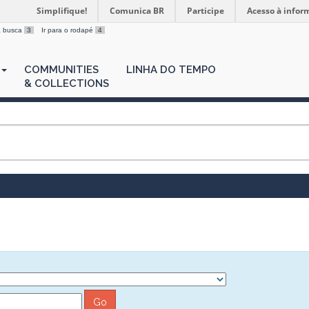
Simplifique!
Comunica BR
Participe
Acesso à infor
 a busca
3
Ir para o rodapé
4
COMMUNITIES
LINHA DO TEMPO
& COLLECTIONS