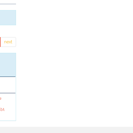
next
a
RA