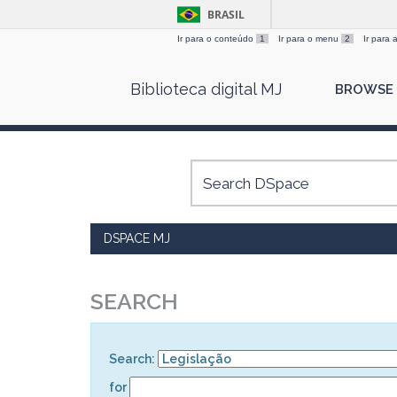
BRASIL
Ir para o conteúdo
1
Ir para o menu
2
Ir para
Skip
Biblioteca digital MJ
BROWSE
navigation
DSPACE MJ
SEARCH
Search:
for