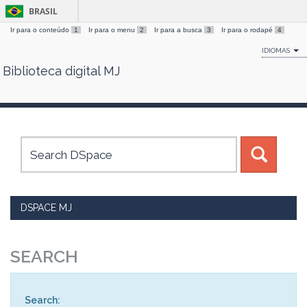
BRASIL
Ir para o conteúdo
1
Ir para o menu
2
Ir para a busca
3
Ir para o rodapé
4
IDIOMAS
Biblioteca digital MJ
Skip
navigation
DSPACE MJ
SEARCH
Search: