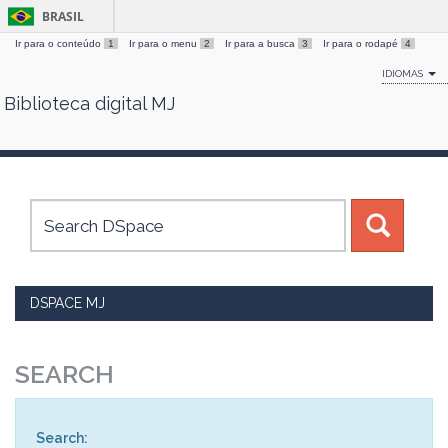
BRASIL
Ir para o conteúdo
1
Ir para o menu
2
Ir para a busca
3
Ir para o rodapé
4
IDIOMAS
Biblioteca digital MJ
Skip
navigation
DSPACE MJ
SEARCH
Search: