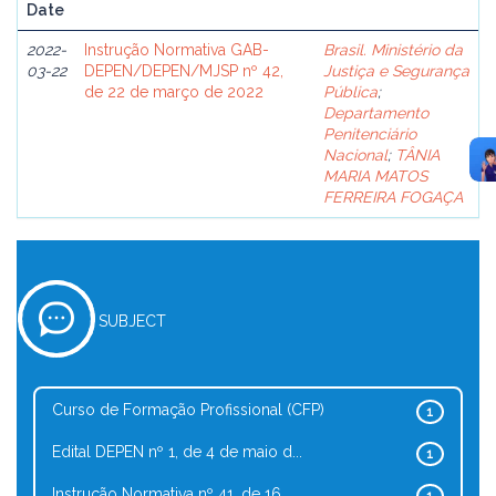
Date
2022-
Instrução Normativa GAB-
Brasil. Ministério da
03-22
DEPEN/DEPEN/MJSP nº 42,
Justiça e Segurança
de 22 de março de 2022
Pública
;
Departamento
Penitenciário
Nacional
;
TÂNIA
MARIA MATOS
FERREIRA FOGAÇA
SUBJECT
Curso de Formação Profissional (CFP)
1
Edital DEPEN nº 1, de 4 de maio d...
1
Instrução Normativa nº 41, de 16 ...