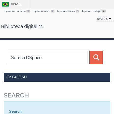
BRASIL
Ir para o conteúdo
1
Ir para o menu
2
Ir para a busca
3
Ir para o rodapé
4
IDIOMAS
Biblioteca digital MJ
Skip
navigation
DSPACE MJ
SEARCH
Search: