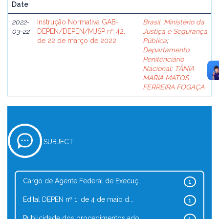
Date
2022-
Instrução Normativa GAB-
Brasil. Ministério da
03-22
DEPEN/DEPEN/MJSP nº 42,
Justiça e Segurança
de 22 de março de 2022
Pública
;
Departamento
Penitenciário
Nacional
;
TÂNIA
MARIA MATOS
FERREIRA FOGAÇA
SUBJECT
Cargo de Agente Federal de Execuç...
1
Edital DEPEN nº 1, de 4 de maio d...
1
Publicidade dos procedimentos ado...