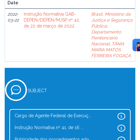
Date
2022-
Instrução Normativa GAB-
Brasil. Ministério da
03-22
DEPEN/DEPEN/MJSP nº 42,
Justiça e Segurança
de 22 de março de 2022
Pública
;
Departamento
Penitenciário
Nacional
;
TÂNIA
MARIA MATOS
FERREIRA FOGAÇA
SUBJECT
Cargo de Agente Federal de Execuç...
1
Instrução Normativa nº 41, de 16 ...
1
Publicidade dos procedimentos ado...