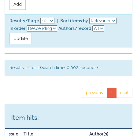
Results/Page
|
Sort items by
In order
Authors/record
Results 1-1 of 1 (Search time: 0.002 seconds).
previous
1
next
Item hits:
Issue
Title
Author(s)