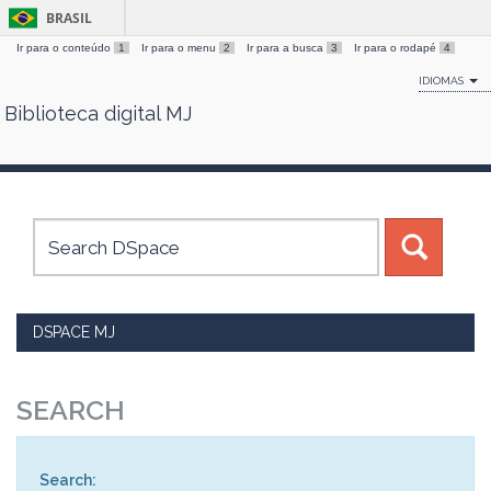
BRASIL
Ir para o conteúdo
1
Ir para o menu
2
Ir para a busca
3
Ir para o rodapé
4
IDIOMAS
Biblioteca digital MJ
Skip
navigation
DSPACE MJ
SEARCH
Search: