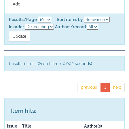
Results/Page
|
Sort items by
In order
Authors/record
Results 1-1 of 1 (Search time: 0.002 seconds).
previous
1
next
Item hits:
Issue
Title
Author(s)