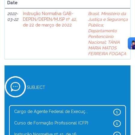
Date
2022-
Instrução Normativa GAB-
Brasil. Ministério da
03-22
DEPEN/DEPEN/MJSP nº 42,
Justiça e Segurança
de 22 de março de 2022
Pública
;
Departamento
Penitenciário
Nacional
;
TÂNIA
MARIA MATOS
FERREIRA FOGAÇA
SUBJECT
Cargo de Agente Federal de Execuç...
1
Curso de Formação Profissional (CFP)
1
Instrução Normativa nº 41, de 16 ...