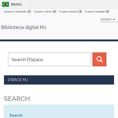
BRASIL
Ir para o conteúdo
1
Ir para o menu
2
Ir para a busca
3
Ir para o rodapé
4
IDIOMAS
Biblioteca digital MJ
Skip
navigation
DSPACE MJ
SEARCH
Search: