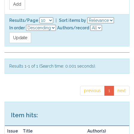
Results/Page
|
Sort items by
In order
Authors/record
Results 1-1 of 1 (Search time: 0.001 seconds).
previous
1
next
Item hits:
Issue
Title
Author(s)