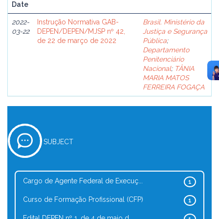
Date
2022-
Instrução Normativa GAB-
Brasil. Ministério da
03-22
DEPEN/DEPEN/MJSP nº 42,
Justiça e Segurança
de 22 de março de 2022
Pública
;
Departamento
Penitenciário
Nacional
;
TÂNIA
MARIA MATOS
FERREIRA FOGAÇA
SUBJECT
Cargo de Agente Federal de Execuç...
1
Curso de Formação Profissional (CFP)
1
Edital DEPEN nº 1, de 4 de maio d...