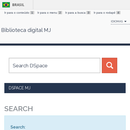
BRASIL
Ir para o conteúdo
1
Ir para o menu
2
Ir para a busca
3
Ir para o rodapé
4
IDIOMAS
Biblioteca digital MJ
Skip
navigation
DSPACE MJ
SEARCH
Search: