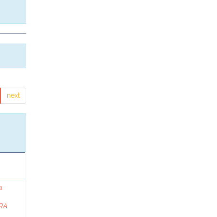
next
a
RA