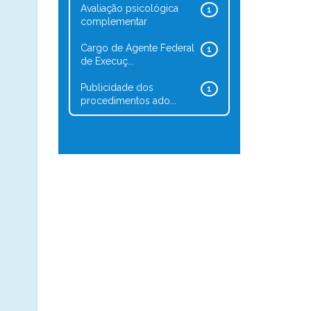
Avaliação psicológica
1
complementar
Cargo de Agente Federal
1
de Execuç...
Publicidade dos
1
procedimentos ado...