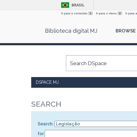
BRASIL
Ir para o conteúdo
1
Ir para o menu
2
Ir para
Skip
Biblioteca digital MJ
BROWSE
navigation
DSPACE MJ
SEARCH
Search:
for