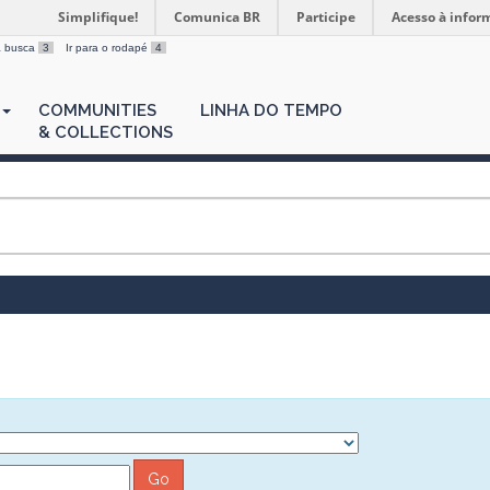
Simplifique!
Comunica BR
Participe
Acesso à infor
 a busca
3
Ir para o rodapé
4
COMMUNITIES
LINHA DO TEMPO
& COLLECTIONS