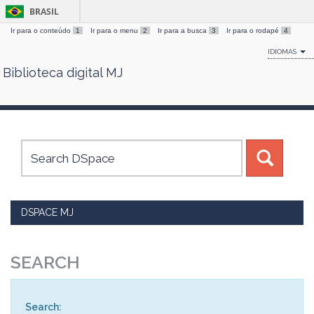
BRASIL
Ir para o conteúdo
1
Ir para o menu
2
Ir para a busca
3
Ir para o rodapé
4
IDIOMAS
Biblioteca digital MJ
Skip
navigation
DSPACE MJ
SEARCH
Search: