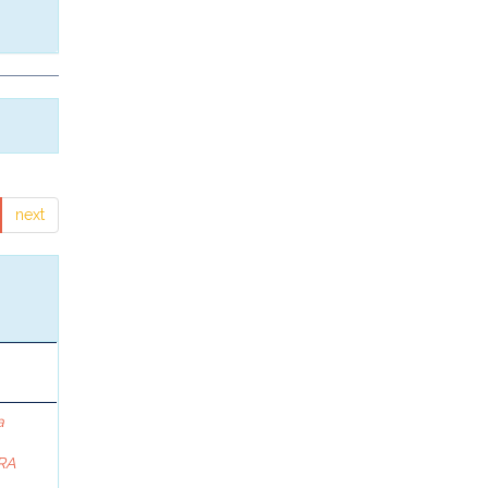
next
a
RA