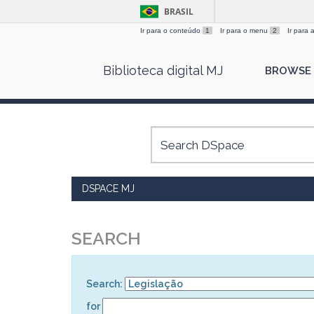
BRASIL
Ir para o conteúdo
1
Ir para o menu
2
Ir para
Skip
Biblioteca digital MJ
BROWSE
navigation
DSPACE MJ
SEARCH
Search:
for