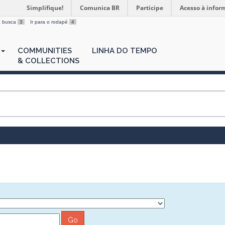
Simplifique!
Comunica BR
Participe
Acesso à infor
 a busca
3
Ir para o rodapé
4
COMMUNITIES
LINHA DO TEMPO
& COLLECTIONS