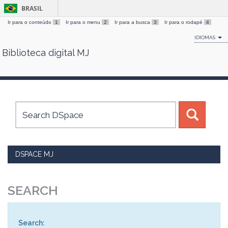
BRASIL
Ir para o conteúdo
1
Ir para o menu
2
Ir para a busca
3
Ir para o rodapé
4
IDIOMAS
Biblioteca digital MJ
Skip
navigation
DSPACE MJ
SEARCH
Search: