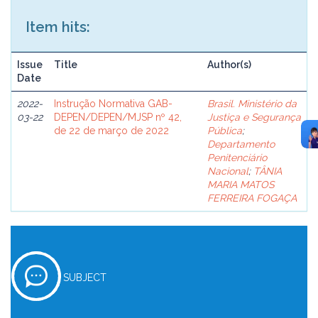
Item hits:
Issue
Title
Author(s)
Date
2022-
Instrução Normativa GAB-
Brasil. Ministério da
03-22
DEPEN/DEPEN/MJSP nº 42,
Justiça e Segurança
de 22 de março de 2022
Pública
;
Departamento
Penitenciário
Nacional
;
TÂNIA
MARIA MATOS
FERREIRA FOGAÇA
SUBJECT