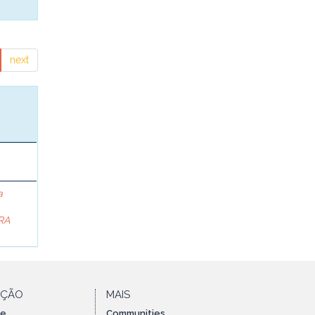
next
a
RA
AÇÃO
MAIS
te
Communities