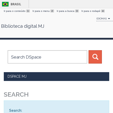
BRASIL
Ir para o conteúdo
1
Ir para o menu
2
Ir para a busca
3
Ir para o rodapé
4
IDIOMAS
Biblioteca digital MJ
Skip
navigation
DSPACE MJ
SEARCH
Search: