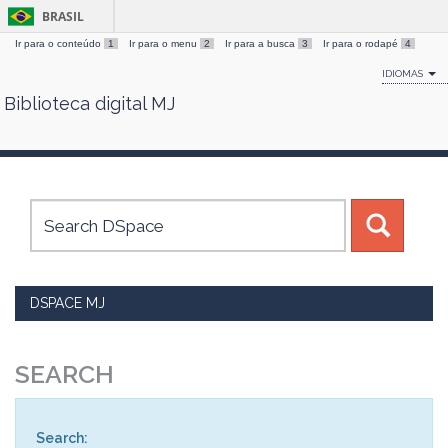
BRASIL
Ir para o conteúdo
1
Ir para o menu
2
Ir para a busca
3
Ir para o rodapé
4
IDIOMAS
Biblioteca digital MJ
Skip
navigation
DSPACE MJ
SEARCH
Search: