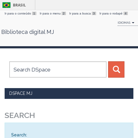
BRASIL
Ir para o conteúdo
1
Ir para o menu
2
Ir para a busca
3
Ir para o rodapé
4
IDIOMAS
Biblioteca digital MJ
Skip
navigation
DSPACE MJ
SEARCH
Search: