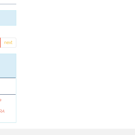
next
a
RA