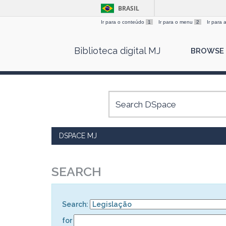
BRASIL
Ir para o conteúdo
1
Ir para o menu
2
Ir para
Skip
Biblioteca digital MJ
BROWSE
navigation
DSPACE MJ
SEARCH
Search:
for