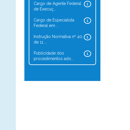
Cargo de Agente Federal
1
de Execuç...
Cargo de Especialista
1
Federal em ...
Instrução Normativa nº 40,
1
de 11 ...
Publicidade dos
1
procedimentos ado...