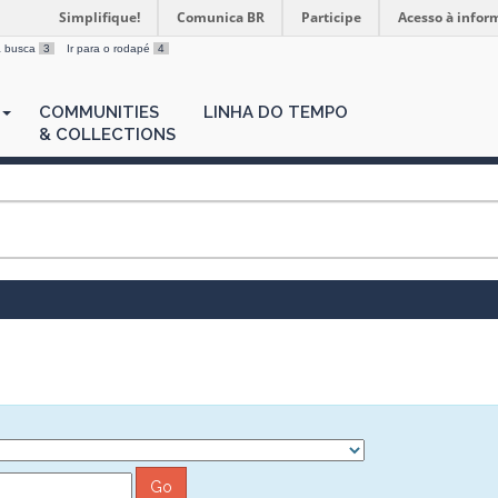
Simplifique!
Comunica BR
Participe
Acesso à infor
 a busca
3
Ir para o rodapé
4
COMMUNITIES
LINHA DO TEMPO
& COLLECTIONS