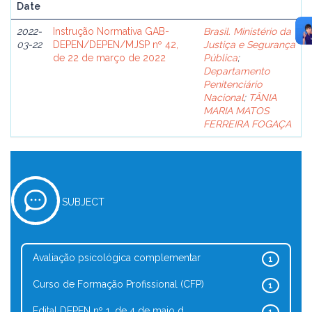
Date
2022-
Instrução Normativa GAB-
Brasil. Ministério da
03-22
DEPEN/DEPEN/MJSP nº 42,
Justiça e Segurança
de 22 de março de 2022
Pública
;
Departamento
Penitenciário
Nacional
;
TÂNIA
MARIA MATOS
FERREIRA FOGAÇA
SUBJECT
Avaliação psicológica complementar
1
Curso de Formação Profissional (CFP)
1
Edital DEPEN nº 1, de 4 de maio d...