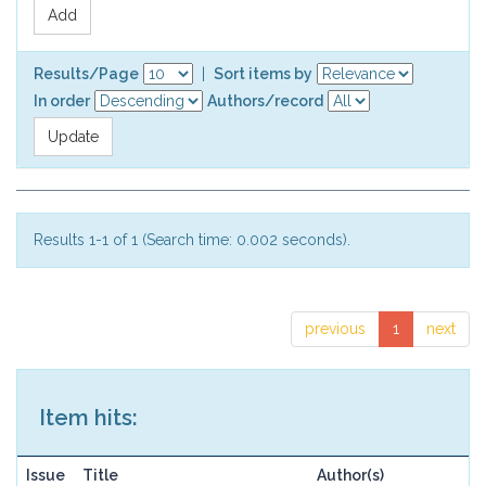
Results/Page
|
Sort items by
In order
Authors/record
Results 1-1 of 1 (Search time: 0.002 seconds).
previous
1
next
Item hits:
Issue
Title
Author(s)