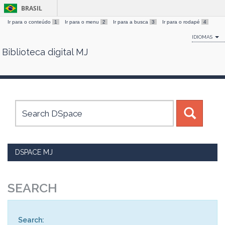
BRASIL
Ir para o conteúdo
1
Ir para o menu
2
Ir para a busca
3
Ir para o rodapé
4
IDIOMAS
Biblioteca digital MJ
Skip
navigation
DSPACE MJ
SEARCH
Search: