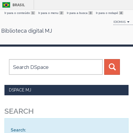
BRASIL
Ir para o conteúdo
1
Ir para o menu
2
Ir para a busca
3
Ir para o rodapé
4
IDIOMAS
Biblioteca digital MJ
Skip
navigation
DSPACE MJ
SEARCH
Search: