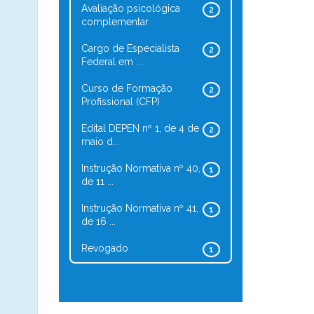
Avaliação psicológica
2
complementar
Cargo de Especialista
2
Federal em ...
Curso de Formação
2
Profissional (CFP)
Edital DEPEN nº 1, de 4 de
2
maio d...
Instrução Normativa nº 40,
1
de 11 ...
Instrução Normativa nº 41,
1
de 16 ...
Revogado
1