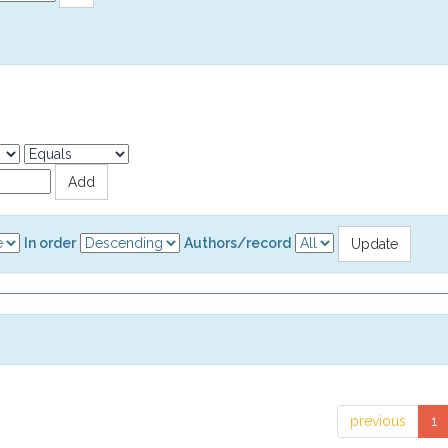
In order
Authors/record
previous
1