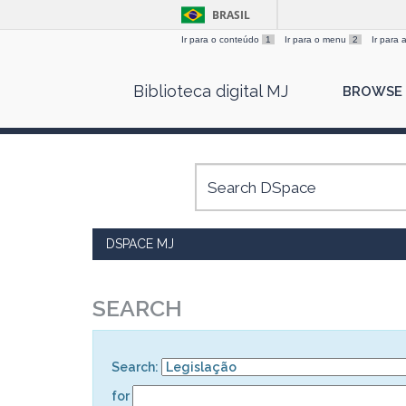
BRASIL
Ir para o conteúdo
1
Ir para o menu
2
Ir para
Skip
Biblioteca digital MJ
BROWSE
navigation
DSPACE MJ
SEARCH
Search:
for