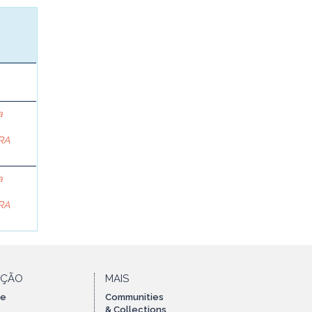
a
RA
a
RA
AÇÃO
MAIS
te
Communities
& Collections