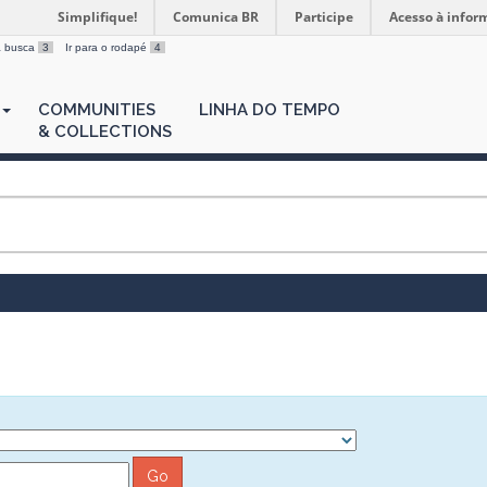
Simplifique!
Comunica BR
Participe
Acesso à infor
 a busca
3
Ir para o rodapé
4
COMMUNITIES
LINHA DO TEMPO
& COLLECTIONS