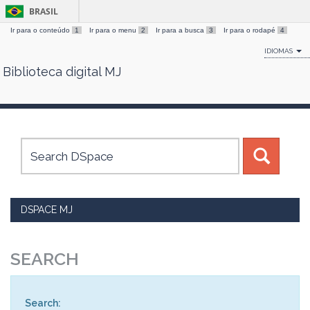
BRASIL
Ir para o conteúdo
1
Ir para o menu
2
Ir para a busca
3
Ir para o rodapé
4
IDIOMAS
Biblioteca digital MJ
Skip
navigation
DSPACE MJ
SEARCH
Search: