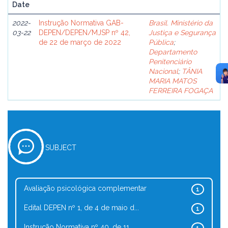
Date
2022-
Instrução Normativa GAB-
Brasil. Ministério da
03-22
DEPEN/DEPEN/MJSP nº 42,
Justiça e Segurança
de 22 de março de 2022
Pública
;
Departamento
Penitenciário
Nacional
;
TÂNIA
MARIA MATOS
FERREIRA FOGAÇA
SUBJECT
Avaliação psicológica complementar
1
Edital DEPEN nº 1, de 4 de maio d...
1
Instrução Normativa nº 40, de 11 ...