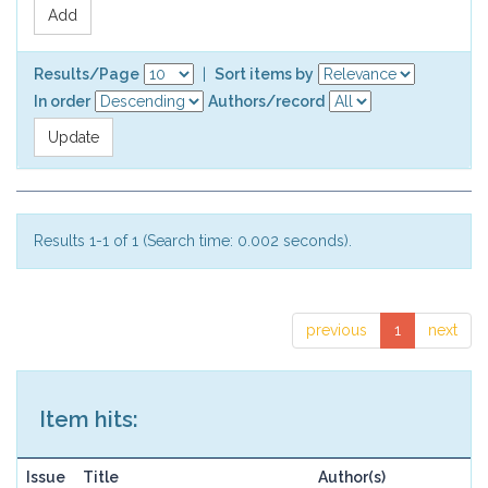
Results/Page
|
Sort items by
In order
Authors/record
Results 1-1 of 1 (Search time: 0.002 seconds).
previous
1
next
Item hits:
Issue
Title
Author(s)