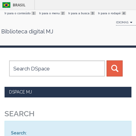
BRASIL
Ir para o conteúdo
1
Ir para o menu
2
Ir para a busca
3
Ir para o rodapé
4
IDIOMAS
Biblioteca digital MJ
Skip
navigation
DSPACE MJ
SEARCH
Search: