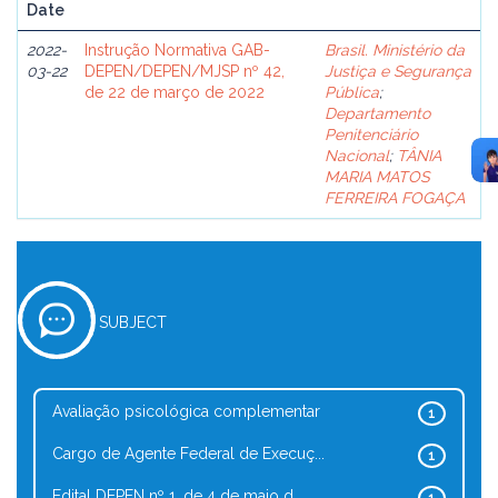
Date
2022-
Instrução Normativa GAB-
Brasil. Ministério da
03-22
DEPEN/DEPEN/MJSP nº 42,
Justiça e Segurança
de 22 de março de 2022
Pública
;
Departamento
Penitenciário
Nacional
;
TÂNIA
MARIA MATOS
FERREIRA FOGAÇA
SUBJECT
Avaliação psicológica complementar
1
Cargo de Agente Federal de Execuç...
1
Edital DEPEN nº 1, de 4 de maio d...