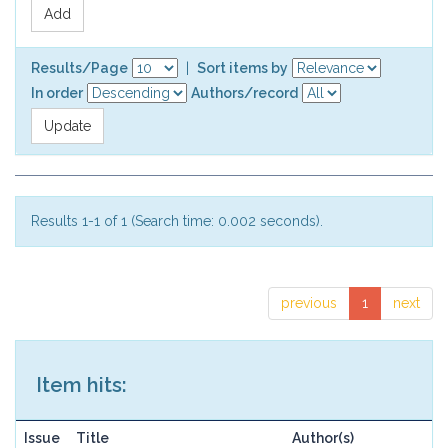
Results/Page
|
Sort items by
In order
Authors/record
Results 1-1 of 1 (Search time: 0.002 seconds).
previous
1
next
Item hits:
Issue
Title
Author(s)