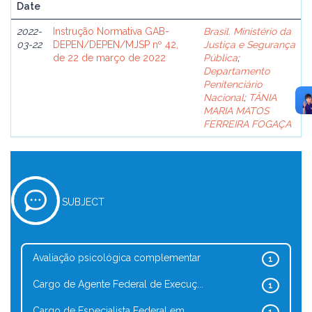
Date
2022-
Instrução Normativa GAB-
Brasil. Ministério da
03-22
DEPEN/DEPEN/MJSP nº 42,
Justiça e Segurança
de 22 de março de 2022
Pública
;
Departamento
Penitenciário
Nacional
;
TÂNIA
MARIA MATOS
FERREIRA FOGAÇA
SUBJECT
Avaliação psicológica complementar
1
Cargo de Agente Federal de Execuç...
1
Cargo de Especialista Federal em ...