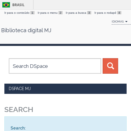
BRASIL
Ir para o conteúdo
1
Ir para o menu
2
Ir para a busca
3
Ir para o rodapé
4
IDIOMAS
Biblioteca digital MJ
Skip
navigation
DSPACE MJ
SEARCH
Search: