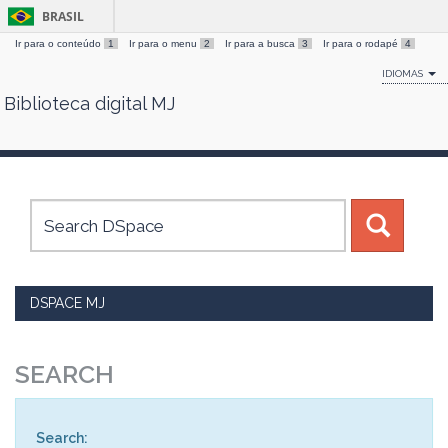
BRASIL
Ir para o conteúdo
1
Ir para o menu
2
Ir para a busca
3
Ir para o rodapé
4
IDIOMAS
Biblioteca digital MJ
Skip
navigation
DSPACE MJ
SEARCH
Search: