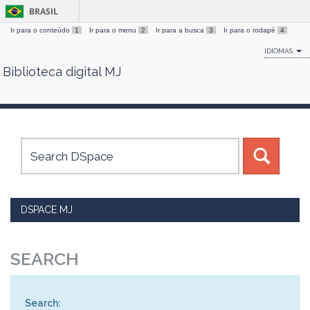
BRASIL
Ir para o conteúdo
1
Ir para o menu
2
Ir para a busca
3
Ir para o rodapé
4
IDIOMAS
Biblioteca digital MJ
Skip
navigation
DSPACE MJ
SEARCH
Search: