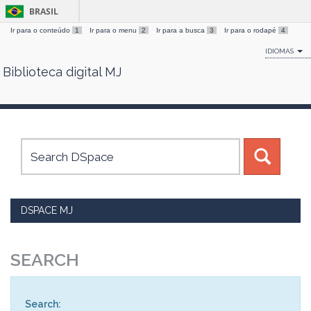
BRASIL
Ir para o conteúdo
1
Ir para o menu
2
Ir para a busca
3
Ir para o rodapé
4
IDIOMAS
Biblioteca digital MJ
Skip
navigation
DSPACE MJ
SEARCH
Search: