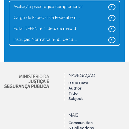
Avaliação psicológica complementar
1
Cargo de Especialista Federal em ...
1
Edital DEPEN nº 1, de 4 de maio d...
1
Instrução Normativa nº 41, de 16 ...
1
NAVEGAÇÃO
Issue Date
Author
Title
Subject
MAIS
Communities
& Collections