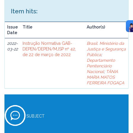
Item hits:
Issue
Title
Author(s)
Date
2022-
Instrução Normativa GAB-
Brasil. Ministério da
03-22
DEPEN/DEPEN/MJSP nº 42,
Justiça e Segurança
de 22 de março de 2022
Pública
;
Departamento
Penitenciário
Nacional
;
TÂNIA
MARIA MATOS
FERREIRA FOGAÇA
SUBJECT